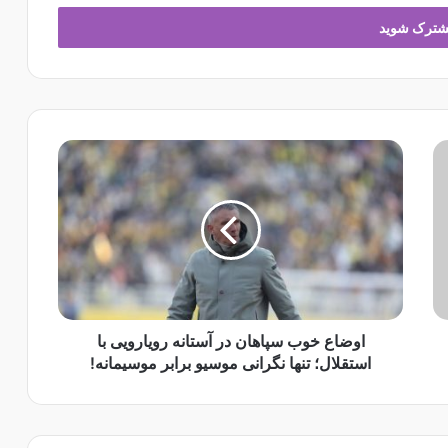
ا
و
ض
ا
ع
خ
و
ب
س
پ
اوضاع خوب سپاهان در آستانه رویارویی با
ا
استقلال؛ تنها نگرانی موسیو برابر موسیمانه!
ه
ا
ن
د