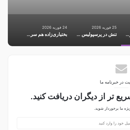
25 فوریه 2026
24 فوریه 2026
غافلگیری به سبک رونالدو؛ کریستیانو سهام باشگاه اسپانیایی را خرید
تنش در پرسپولیس ادامه دارد؛ اوسمار کوتاه نمی‌آید
بختیاری‌زاده هم سرمربی موقت است؟/ وعده مدیران باشگاه به سهراب
ت در خبرنامه ما
ع تر از دیگران دریافت کنید.
یژه ما برخوردار شوید.