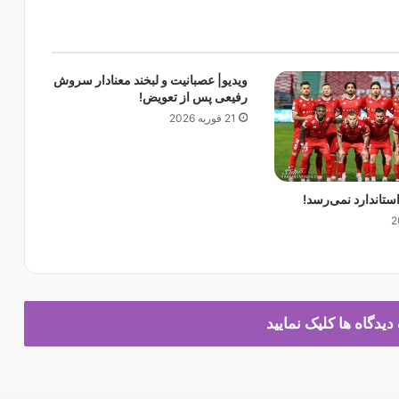
ر
آ
س
ت
ویدیو| عصبانیت و لبخند معنادار سروش
ا
رفیعی پس از تعویض!
ن
21 فوریه 2026
ه
ر
و
ی
ستاندارد نمی‌رسد!
ا
ر
و
ی
ی
ب
ا
یدگاه ها کلیک نمایید
ا
س
ت
ق