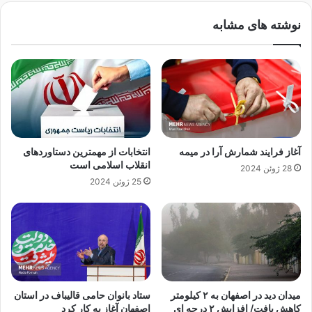
و
ه
نوشته های مشابه
م
و
ت
م
و
و
ت
ض
س
ع
ل
ر
ی
ه
م
ب
»
ر
آغاز فرایند شمارش آرا در میمه
انتخابات از مهمترین دستاوردهای
ب
ا
انقلاب اسلامی است
28 ژوئن 2024
ر
ن
25 ژوئن 2024
م
ق
ن
ل
ط
ا
ق
ب
ه
د
ح
ر
ا
م
ک
و
میدان دید در اصفهان به ۲ کیلومتر
ستاد بانوان حامی قالیباف در استان
م
ض
کاهش یافت/ افزایش ۲ درجه ای
اصفهان آغاز به کار کرد