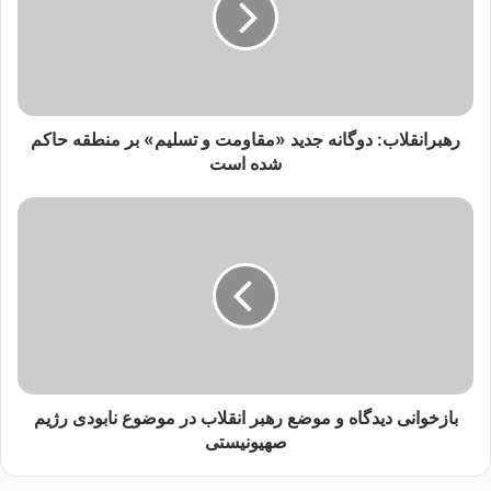
د
ا
ر
ن
کپی لینک
ا
ق
و
ل
ا
ا
ر
ب
رهبرانقلاب: دوگانه جدید «مقاومت و تسلیم» بر منطقه حاکم
د
:
شده است
ک
د
ن
و
ب
ی
گ
ا
د
ا
ز
ن
خ
ه
و
ج
ا
د
ن
ی
ی
د
د
«
ی
بازخوانی دیدگاه و موضع رهبر انقلاب در موضوع نابودی رژیم
م
د
صهیونیستی
ق
گ
ا
ا