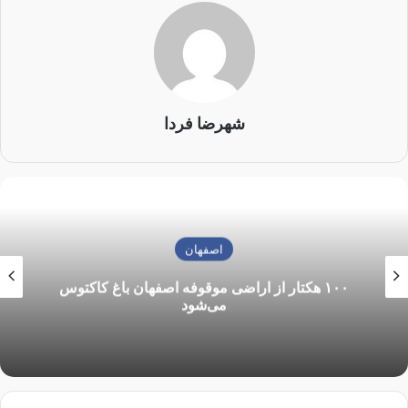
اساسی گفت: استانداران، بخشداران و سایر مقامات کشوری که از
طریق دولت تعیین می‌شوند در حدود اختیارات شوراها ملزم به
اجرای تصمیمات آن‌ها هستند.
وی ادامه داد: تشکیل شوراها حدود ۲۴ سال قبل، در یک فرآیند
سیاسی باعث شد که اصول محکم قانون اساسی تا به امروز به
شهرضا فردا
صورت کامل اجرا نشود.
نورصالحی تصریح کرد: تجربه نشان داده که انبوهی از نیازها و
مشکلات هر محل و شهر می‌تواند به دست مردم و نمایندگان همان
محل حل شود. بر خلاف اینکه ما انتظار داریم در مجلس، کل پهنه
اصفهان
کشور با همه گستردگی‌ها، با یک قانون واحد اداره شود، برخی
مشکلات نیز ناشی از همین تمرکزگرایی شدید در حوزه قانون گذاری
۱۰۰ هکتار از اراضی موقوفه اصفهان باغ کاکتوس
و اجراست.
می‌شود
وی خاطرنشان کرد: ظرفیت‌های مردمی در سراسر کشور نباید
مغفول بماند که در این راستا اگر نیاز به اصلاح قوانین برای تسهیل
امور این امر باید صورت گیرد.