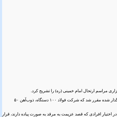
اری مراسم ارتحال امام خمینی (ره) را تشریح کرد.
حسین بی غمیان با بیان اینکه ستاد ارتحال با حضور سپاه و صنایع تشکیل شد، اظهار کرد: در جلسات برگذار شده مقرر شد که شرکت فولاد ۱۰۰ دستگاه، ذوب‌آهن ۵۰
 مقرر شده است که ۲۰ دستگاه اتوبوس نیز اتوبوسرانی اصفهان در اختیار افرادی که قصد عزیمت به مرقد به صورت پیاده دارند، قرار