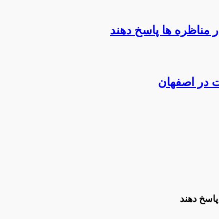
ر مناظره ها پاسخ دهند
ت در اصفهان
 پاسخ دهند