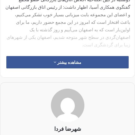
گفتگوی همکاری آسیا، اظهار داشت: از رئیس اتاق بازرگانی اصفهان
و اعضای این مجموعه بابت میزبانی بسیار خوب تشکر می‌کنیم،
باعث افتخار است که امروز در این مجمع حضور داریم، ما برای
اولین‌بار است که به اصفهان می‌آییم و روز گذشته با یک
اصفهان‌گردی در سطح شهر متوجه شدیم، اصفهان یکی از شهرهای
زیبا برای گردشگری است.
وی گفت: در سال‌های گذشته مجمع جهانی اتاق‌های بازرگانی در دبی
مشاهده بیشتر
برگزار شد و آنجا موضوع تغییر سرویس‌های اتاق‌های بازرگانی مطرح
شد، براین‌اساس ما می‌خواهیم تغییرات جدیدی به وجود بیاوریم.
سرویس‌های جدید باید ایجاد شوند و سپس ارتقا یابند، ما نیاز داریم
از هوش مصنوعی استفاده کنیم و به‌عنوان اتاق‌های بازرگانی باید
اطمینان داشته باشیم که فعالیت‌ها نرم و روان انجام می‌شوند.
دبیرکل اتاق بازرگانی و صنایع امارات با تاکید بر اینکه در این مجمع
باید توانایی کشورها را در نظر بگیریم، تصریح کرد: ما در امارات
متحده عربی و در اتاق بازرگانی آمادگی کامل داریم تا تجارب دیگران
شهرضا فردا