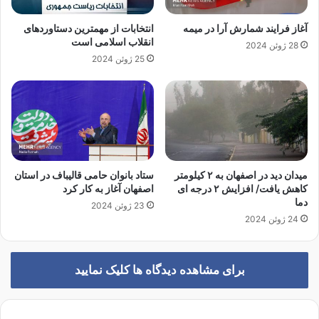
ا
؛
ن
س
آغاز فرایند شمارش آرا در میمه
انتخابات از مهمترین دستاوردهای
د
پ
انقلاب اسلامی است
28 ژوئن 2024
ر
ا
25 ژوئن 2024
م
ه
ن
ا
ز
ن
ل
ب
ر
گ
ش
ت
میدان دید در اصفهان به ۲ کیلومتر
ستاد بانوان حامی قالیباف در استان
!
کاهش یافت/ افزایش ۲ درجه ای
اصفهان آغاز به کار کرد
/
دما
23 ژوئن 2024
خ
24 ژوئن 2024
ر
و
ج
برای مشاهده دیدگاه ها کلیک نمایید
ا
ز
ب
ح