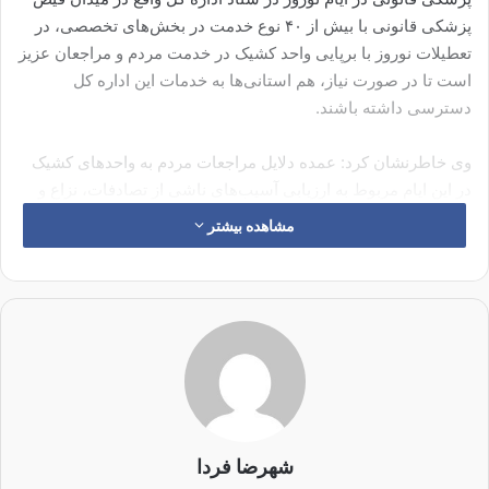
پزشکی قانونی با بیش از ۴۰ نوع خدمت در بخش‌های تخصصی، در
تعطیلات نوروز با برپایی واحد کشیک در خدمت مردم و مراجعان عزیز
است تا در صورت نیاز، هم استانی‌ها به خدمات این اداره کل
دسترسی داشته باشند.
وی خاطرنشان کرد: عمده دلایل مراجعات مردم به واحدهای کشیک
در این ایام مربوط به ارزیابی آسیب‌های ناشی از تصادفات، نزاع و
درگیری و همچنین موارد مرگ‌های غیرطبیعی است که امیدواریم در
مشاهده بیشتر
نوروز امسال با کاهش حوادث مختلف از جمله تصادفات رانندگی
شاهد مراجعه حداقلی مردم به ادارات پزشکی قانونی باشیم.
مدیرکل پزشکی قانونی استان اصفهان اضافه کرد: ساعت فعالیت
پزشکی قانونی استان در روزهای تعطیل ایام نوروز از ساعت هشت
صبح تا ۱۴ بعد از ظهر خواهد بود./خبرگزاری مهر
شهرضا فردا
کپی لینک