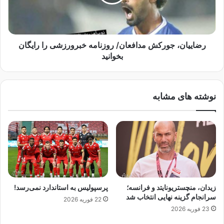
م
ا
ه
ن
خ
،
ب
ج
ر
و
رضاییان، جورکش مدافعان/ روزنامه خبرورزشی را رایگان
و
ر
بخوانید
ر
ک
ز
ش
ش
م
نوشته های مشابه
ی
د
ر
ا
ا
ف
ر
ع
ا
ا
ی
ن
گ
/
ا
ر
ن
و
زیدان، منچستریونایتد و فرانسه؛
پرسپولیس به استاندارد نمی‌رسد!
ب
ز
سرانجام گزینه نهایی انتخاب شد
22 فوریه 2026
خ
ن
23 فوریه 2026
و
ا
ا
م