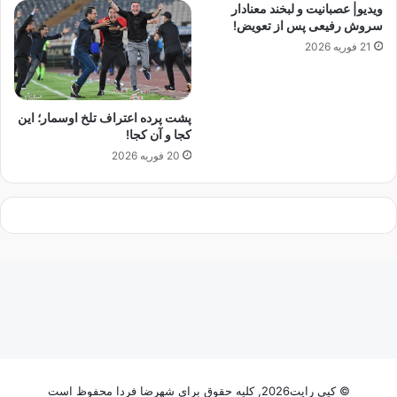
ویدیو| عصبانیت و لبخند معنادار
ن
ه
سروش رفیعی پس از تعویض!
ی
خ
21 فوریه 2026
د
ب
ر
و
ر
پشت پرده اعتراف تلخ اوسمار؛ این
ز
کجا و آن کجا!
ش
20 فوریه 2026
ی
ر
ا
ر
ا
ی
گ
ا
ن
ب
خ
و
ا
© کپی رایت2026, کلیه حقوق برای شهرضا فردا محفوظ است