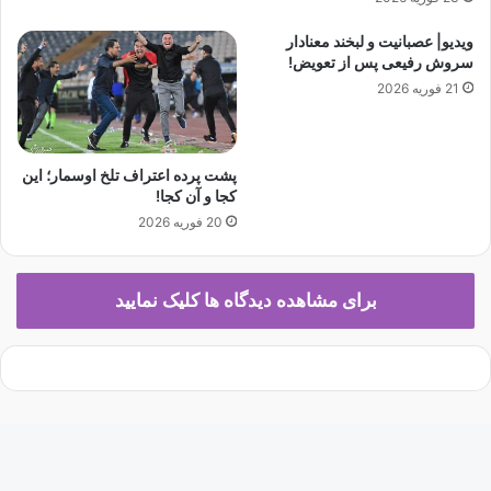
ر
د
ا
ه
ویدیو| عصبانیت و لبخند معنادار
ن
ا
سروش رفیعی پس از تعویض!
و
س
21 فوریه 2026
ن
ت
د
؛
د
م
ر
گ
پشت پرده اعتراف تلخ اوسمار؛ این
و
ر
کجا و آن کجا!
ر
ش
20 فوریه 2026
ا
ک
م
س
ی
ت
برای مشاهده دیدگاه ها کلیک نمایید
ن
ن
ص
ن
د
ل
ی
ت
و
ه