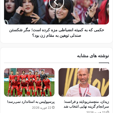
ز
ک
ح
ه
ا
ب
ش
ه
ی
ک
ه
م
حکمی که به کمیته انضباطی مزه کرده است؛ مگر شکستن
ه
ی
صندلی توهین به مقام زن بود؟
ا
ت
ی
ه
ح
ا
نوشته های مشابه
ض
ن
و
ض
ر
ب
ج
ا
ن
ط
ج
ی
ا
م
ل
ز
ی
ه
زیدان، منچستریونایتد و فرانسه؛
پرسپولیس به استاندارد نمی‌رسد!
ب
ک
سرانجام گزینه نهایی انتخاب شد
22 فوریه 2026
ی
ر
23 فوریه 2026