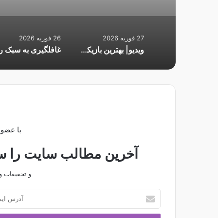
27 فوریه 2026
26 فوریه 2026
ویدیو| بهترین بازیکن پلی‌آف لیگ قهرمانان‌ اروپا ۲۰۲۶ چه کسی است؟
با عضوی
آخرین مطالب سایت را سری
و تخفیفات و
آ
د
ر