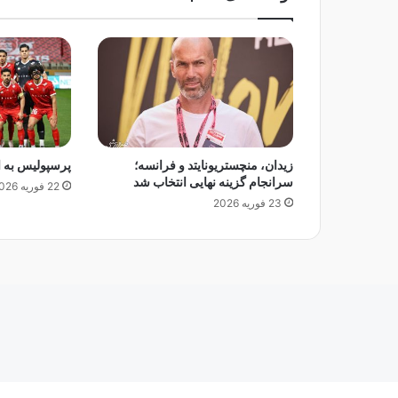
م
ل
ی
،
ت
ر
ک
م
ن
زیدان، منچستریونایتد و فرانسه؛
پرسپولیس به ا
س
سرانجام گزینه نهایی انتخاب شد
22 فوریه 2026
ت
23 فوریه 2026
ا
ن
ر
ا
ب
ر
د
!