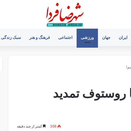
ایران
جهان
ورزشی
اجتماعی
فرهنگ و هنر
سبک زندگی
م!
ا روستوف تمدید
356
کمتر از چند دقیقه