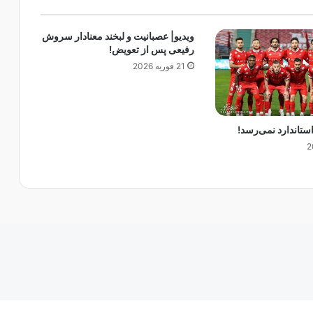
ب
ی
ر
ویدیو| عصبانیت و لبخند معنادار سروش
ا
رفیعی پس از تعویض!
ن
21 فوریه 2026
و
ن
د
خ
ستاندارد نمی‌رسد!
ط‌
د
ه
ی
ب
و
د
!