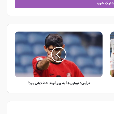
ت
ر
ا
ب
ی
:
ت
و
ه
ی
ترابی: توهین‌ها به بیرانوند خط‌دهی بود!
ن‌
ه
ا
ب
ه