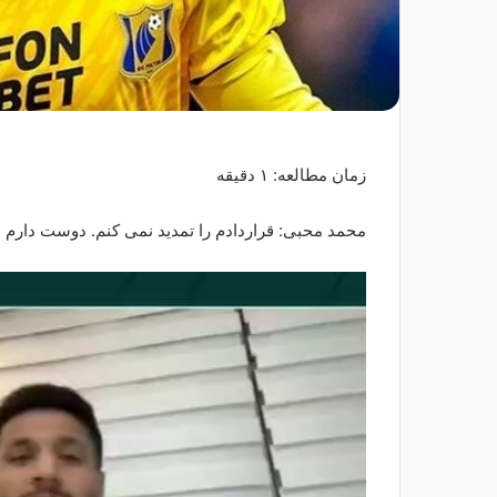
زمان مطالعه: ۱ دقیقه
محمد محبی: قراردادم را تمدید نمی کنم. دوست دارم در ۵ لیگ معتبر اروپایی و لیگ انگلیس بازی 