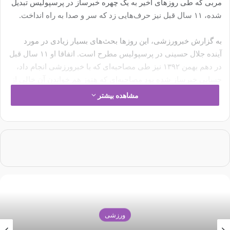
مربی که طی روزهای اخیر به یک چهره خبرساز در پرسپولیس تبدیل
شده، ۱۱ سال قبل نیز حرف‌هایی زد که سر و صدا به راه انداخت.
به گزارش خبرورزشی، این روزها بحث‌های بسیار زیادی در مورد
آینده جلال حسینی در پرسپولیس مطرح است. اتفاقا او ۱۱ سال قبل
در دهم بهمن ۱۳۹۲ نیز طی مصاحبه‌ای که با خبرورزشی انجام داد،
حسابی خبرساز شده بود مصاحبه‌ای که هنوز هم خواندن آن خالی از
لطف نیست:
مشاهده بیشتر
-در مورد پرسپولیس موج منفی وجود دارد و نمی‌دانم این موج از
کجا می‌آید؟! وقتی قهرمان نیم فصل اول لیگ سیزدهم شدیم،
هیچکس از پرسپولیس حمایت نکرد.
-علی دایی از صبح تا شب دنبال کار تیم و حل مشکل بچه‌ها بود ولی
متاسفانه چیزی تغییر نکرد.
– با وجود همه این مشکلات، هنوز به قهرمانی در لیگ سیزدهم
ورزشی
امیدوار هستیم.