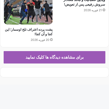
ت
ا
سروش رفیعی پس از تعویض!
ب
ر
21 فوریه 2026
ر
ه
ی
ف
ز
ر
ی
ه
پشت پرده اعتراف تلخ اوسمار؛ این
ن
ن
کجا و آن کجا!
ب
گ
20 فوریه 2026
و
و
د
ا
ن
ر
برای مشاهده دیدگاه ها کلیک نمایید
د
ش
!
ا
د
ا
س
ل
ا
م
ی
ش
ه