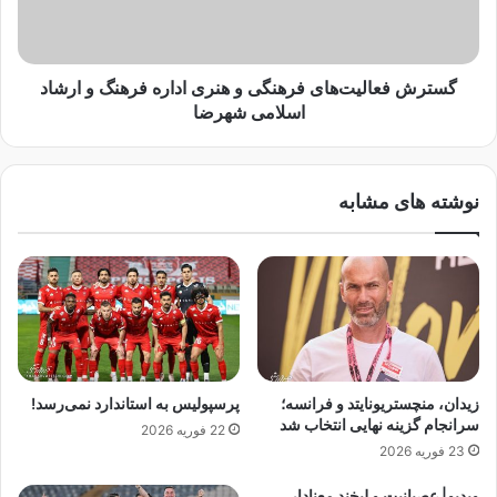
س
ع
و
ا
ن
ل
ی
ی
گسترش فعالیت‌های فرهنگی و هنری اداره فرهنگ و ارشاد
س
ت‌
اسلامی شهرضا
ت
ه
/
ا
آ
ی
نوشته های مشابه
ن
ف
ه
ر
و
ه
ا
ن
د
گ
ا
ی
ر
و
ا
ه
ن
ن
زیدان، منچستریونایتد و فرانسه؛
پرسپولیس به استاندارد نمی‌رسد!
ق
ر
سرانجام گزینه نهایی انتخاب شد
22 فوریه 2026
ط
ی
23 فوریه 2026
ع
ا
اً
د
ویدیو| عصبانیت و لبخند معنادار