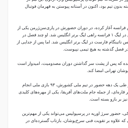
۳ ساله که در فصل گذشته بدون تیم بود، اکنون در آستانه پیوستن به قهرمان فوتبال
نس فرانسه آغاز کرده، در دوران حضورش در پاری‌سن‌ژرمن یکی از
چهره‌های برجسته خط دفاعی این تیم بود و با درخشش در لیگ ۱ فرانسه راهی لیگ برتر انگلیس شد. او چند فصل در
سپس ناتینگام فارست در لیگ برتر انگلیس شد. اما پس از جدایی از
در فصل گذشته به هیچ تیمی نپیوست.
شده که پس از پشت سر گذاشتن دوران مصدومیت، امیدوار است
شان تهرانی امضا کند.
اوریه از سال ۲۰۱۳ به تیم ملی ساحل عاج دعوت شد و طی یک دهه حضور در تیم ملی کشورش، ۹۳ بازی ملی انجام
معتبر قاره‌ای، از جمله جام ملت‌های آفریقا، یکی از مهره‌های کلیدی
نیز بر بازو بسته است.
، حضور سرژ اوریه در پرسپولیس می‌تواند یکی از مهم‌ترین
لی که علاوه بر تقویت فنی سرخ‌پوشان، بازتاب گسترده‌ای در