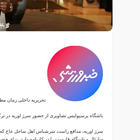
تحریریه داخلی زمان مطالعه: ۱
باشگاه پرسپولیس تصاویری از حضور سرژ اوریه در ترکی
سرژ اوریه، مدافع راست سرشناس اهل ساحل عاج که ساب
ویارئال و ناتینگام فارست را در کارنامه دارد، برای حض