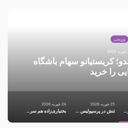
 را بخوانید
ورزشی
20
دو؛ کریستیانو سهام باشگاه
یی را خرید
25 فوریه 2026
24 فوریه 2026
غافلگیری به سبک رونالدو؛ کریستیانو سهام باشگاه اسپانیایی را خرید
تنش در پرسپولیس ادامه دارد؛ اوسمار کوتاه نمی‌آید
بختیاری‌زاده هم سرمربی موقت است؟/ وعده مدیران باشگاه به سهراب