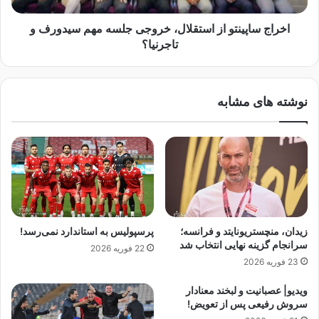
ل
ی
م
ن
اخراج ساپینتو از استقلال، خروجی جلسه مهم سیدورف و
س
ت
تاجرنیا؟
ی
و
؛
ا
ا
ز
نوشته های مشابه
ی
ا
ن
س
ر
ت
ؤ
ق
ی
ل
ا
ا
ب
ل
ر
،
ا
خ
زیدان، منچستریونایتد و فرانسه؛
پرسپولیس به استاندارد نمی‌رسد!
ی
ر
سرانجام گزینه نهایی انتخاب شد
22 فوریه 2026
ه
و
23 فوریه 2026
و
ج
ا
ی
ویدیو| عصبانیت و لبخند معنادار
د
ج
سروش رفیعی پس از تعویض!
ا
ل