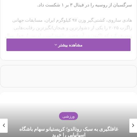
سرگسیان از روسیه را در فینال ۳ بر ۱ شکست داد.
هادی ساروی، کشتی‌گیر وزن ۹۷ کیلوگرم ایران، مسابقات جهانی
زاگرب ۲۰۲۵ را یکی از دشوارترین و هیجان‌انگیزترین رقابت‌هایی
توصیف کرد که تاکنون در آن حضور داشته است. او پس از چهار سال
انتظار، توانست برای اولین بار بعد از قهرمانی در اسلو ۲۰۲۱، عنوان
مشاهده بیشتر
قهرمانی جهان را از آن خود کند. در این مدت، ساروی موفق به کسب
مدال طلای المپیک نیز شده بود.
در دیدار نهایی این مسابقات، ساروی با نتیجه ۳ بر ۱ آرتور سرگسیان
از روسیه را شکست داد و قهرمانی جهان را به دست آورد. وی درباره
این رقابت‌ها گفت: «این مسابقات اصلاً آسان نبود و یکی از
هیجان‌انگیزترین و متنوع‌ترین مسابقاتی بود که تا به حال در آن
شرکت کرده‌ام. حریفان جدیدی حضور داشتند و برخی از کشتی‌گیران
به فینال و دورهای شانس مجدد رسیدند که صادقانه بگویم انتظارش
ورزشی
را نداشتم. سطح مسابقات بسیار بالاتر از آن چیزی بود که فکر
می‌کردم.»
غافلگیری به سبک رونالدو؛ کریستیانو سهام باشگاه
اسپانیایی را خرید