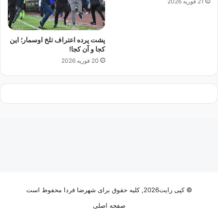
21 فوریه 2026
ر
س
ا
ه
ن
م
پ
ه
پشت پرده اعتراف تلخ اوسمار؛ این
ا
م
کجا و آن کجا!
ی
س
20 فوریه 2026
ا
ی
ن
د
ی
و
ا
ر
ف
ف
ت
و
!
ت
ا
ج
ر
ن
ی
ا
© کپی رایت2026, کلیه حقوق برای شهرضا فردا محفوظ است
؟
صفحه اصلی