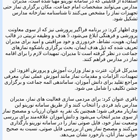
استفاده از قابلیتی که در سامانه نورینو مهیا شده است، مدیران
مدارس می‌توانند مشخصات امام جماعت، مکان برگزاری نماز حتی
تجهیزات نماز را مشخص می‌کنند تا شناسنامه نمازخانه مدارس
تشکیل شود.
وی اظهار کرد: در برنامه فراگیر پرورشی نیز که از سوی معاونت
پرورشی و فرهنگی ابلاغ می‌شود، 5 هدف و وظیفه تربیتی در قالب
ایمان، هویت، نشاط، خردورزی و خود مراقبتی و امید برای مدیران
تعریف شده که ذیل هدف ایمان، بحث برگزاری باشکوه نمازهای
جماعت در نظر گرفته است تا مدیران، تمهیدات لازم را برای اقامه
نماز در مدارس فراهم کنند.
مدیرکل قرآن، عترت و نماز وزارت آموزش و پرورش افزود: این
تمهیدات، الزامات و مقدمات نماز مانند آموزش عملی نماز، معرفی
مراجع تقلید برای دانش آموزان، ساماندهی ائمه جماعت و برگزاری
جشن تکلیف را شامل می شود.
باقری عنوان کرد: برای مردمی سازی فعالیت های نماز، مدیران
مدارس باید فردی را انتخاب کنند و از طریق سامانه نورینو این
نمازیار معرفی شود؛ همچنین یک نفر به عنوان ارزیاب و مصصح نماز
از سوی مدیر انتخاب می‌شود و دانش‌آموزان علاقه‌مند برای بررسی
وضعیت نماز خود، فایل صوتی نماز را در سامانه نورینو بارگذاری
می‌کنند و مصصح نماز پس از بررسی فایل صوتی، نسبت به صحیح
خوانی نماز آنان، بازخورد نشان می‌دهد.