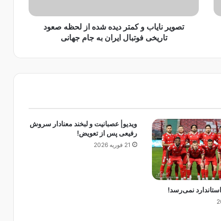
ی
ا
ب
تصویر نایاب و کمتر دیده شده از لحظه صعود
و
تاریخی فوتبال ایران به جام جهانی
ک
م
ت
ر
د
ی
د
ه
ویدیو| عصبانیت و لبخند معنادار سروش
ش
رفیعی پس از تعویض!
د
21 فوریه 2026
ه
ا
ز
ل
ستاندارد نمی‌رسد!
ح
ظ
ه