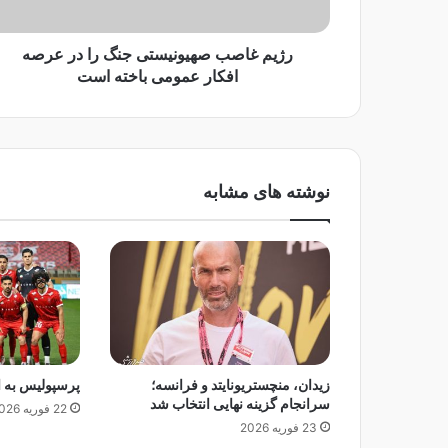
ب
ر
ص
د
ه
رژیم غاصب صهیونیستی جنگ را در عرصه
ک
ی
افکار عمومی باخته‌ است
ن
و
ی
ن
د
ی
س
ت
نوشته های مشابه
ی
ج
ن
گ
ر
ا
د
ر
ع
زیدان، منچستریونایتد و فرانسه؛
پرسپولیس به ا
ر
سرانجام گزینه نهایی انتخاب شد
ص
22 فوریه 2026
23 فوریه 2026
ه