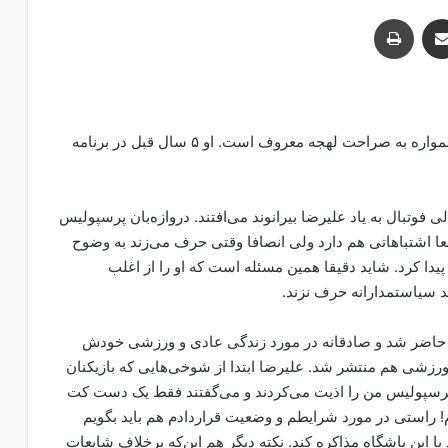
اشتراک با ایمیل
چاپ
علیرضا بیرانوند دروازه‌بان اول پرسپولیس و تیم ملی همواره به صراحت لهجه معروف است. او ۵ سال قبل در برنامه
وتبال به یاد علیرضا بیرانوند می‌افتند. دروازه‌بان پرسپولیس
عا اشتباهاتی هم دارد ولی انصافا وقتی حرف می‌زند به وضوح
پیدا کرد. شاید دقیقا همین مسئله است که او را از اغلب
 سیاستمدارانه حرف نزند.
فرمول یک علی ضیا حاضر شد و صادقانه در مورد زندگی عادی و ورزشی خودش
رزشی هم منتشر شد. علیرضا ابتدا از شوخی‌هایی که بازیکنان
 پرسپولیس من را اذیت می‌کردند و می‌گفتند فقط یک دست کت
ام! راستی در مورد شرایطم و وضعیت قراردادم هم باید بگویم
 این باشگاه مذاکره کند. نکته دیگر هم این‌که برخلاف شایعات