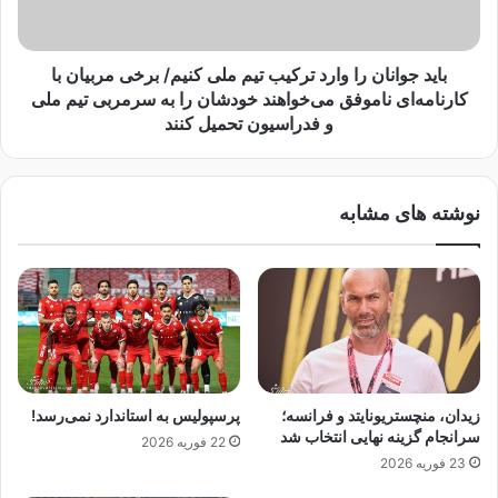
ا
ا
ن
س
ا
ت
ن
باید جوانان را وارد ترکیب تیم ملی کنیم/ برخی مربیان با
ع
ر
کارنامه‌ای ناموفق می‌خواهند خودشان را به سرمربی تیم ملی
ف
ا
و فدراسیون تحمیل کنند
ا
و
ن
ا
م
ر
ی
نوشته های مشابه
د
ک
ت
ن
ر
م
ک
؛
ی
ه
ب
ی
ت
چ
ی
ج
م
زیدان، منچستریونایتد و فرانسه؛
پرسپولیس به استاندارد نمی‌رسد!
ا
م
سرانجام گزینه نهایی انتخاب شد
22 فوریه 2026
ر
ل
23 فوریه 2026
ا
ی
ب
ک