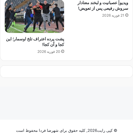
ویدیو| عصبانیت و لبخند معنادار
ه
ن
سروش رفیعی پس از تعویض!
ا
ی
21 فوریه 2026
س
م
ت
/
ق
ب
ل
ر
پشت پرده اعتراف تلخ اوسمار؛ این
ا
خ
کجا و آن کجا!
ل
ی
20 فوریه 2026
ت
م
ر
ر
ج
ب
ی
ی
ح
ا
ن
ن
م
ب
ی
ا
د
ک
ه
ا
م
ر
ن
ا
© کپی رایت2026, کلیه حقوق برای شهرضا فردا محفوظ است