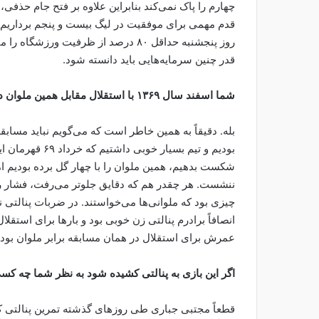
چهارم را پاک نمی‌کند بنابراین علاوه بر فتح جام حذفی
قدم مهمی برای موفقیت در لیگ بیست و پنجم برداریم و
روز پنجشنبه حداقل ۸۰ درصد از ظرفیت ور
قدر چنین سرمایه‌هایی باید دانسته شود.
شما اسفند سال ۱۳۶۹ با استقلال مقابل همین ملوان در فینال جام حذفی حاضر شدید و اتفاقاً در ضربات پنالتی باختید
بله. دقیقاً به همین خاطر است که می‌گویم نباید مساب
بودیم و تیم بسیا
شکست بدهیم، همین ملوان را با چهار گل برده بودیم 
ننشست. هر چقدر هم که دقایق جلوتر می‌رفت، فشار روا
چیزی بود که ملوانی‌ها می‌خواستند. در ضربات پنالتی ن
انصافاً برادرم پنالتی زن خوبی بود و بارها برای استقلا
عمرش برای استقلال در همان مسابقه برابر ملوان بود.
اگر این بازی به پنالتی کشیده شود به نظر شما چه کسی 
قطعاً مجتبی جباری طی روزهای گذشته تمرین پنالتی ک