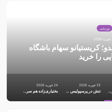
 را بخوانید
ورزشی
20
دو؛ کریستیانو سهام باشگاه
یی را خرید
25 فوریه 2026
24 فوریه 2026
غافلگیری به سبک رونالدو؛ کریستیانو سهام باشگاه اسپانیایی را خرید
تنش در پرسپولیس ادامه دارد؛ اوسمار کوتاه نمی‌آید
بختیاری‌زاده هم سرمربی موقت است؟/ وعده مدیران باشگاه به سهراب