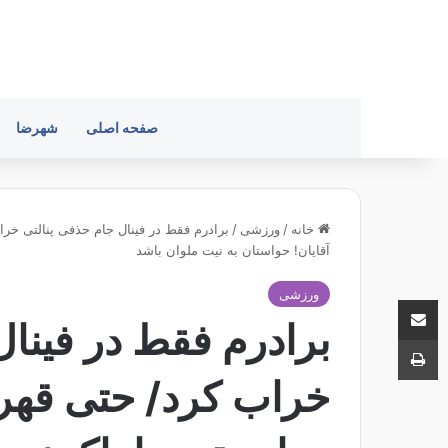
صفحه اصلی
شهرضا
خانه
/
ورزشی
/
برادرم فقط در فینال جام حذفی پنالتی خراب
آقایان! حواستان به نیت ملوان باشد
ورزشی
اشتراک با ایمیل
برادرم فقط در فینال
چاپ
خراب کرد/ حتی قهرم