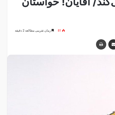
ی‌کند/ آقایان! حواستان
81
زمان تقریبی مطالعه 2 دقیقه
اشتراک با ایمیل
چاپ