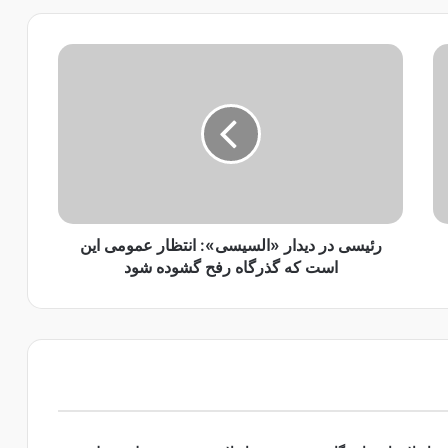
ر
ئ
ی
س
ی
د
ر
د
ی
د
رئیسی در دیدار «السیسی»: انتظار عمومی این
ا
است که گذرگاه رفح گشوده شود
ر
«
ا
ل
س
ی
س
ی