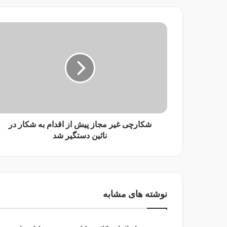
ی
ل
ش
خ
ک
و
ا
د
ر
ر
چ
ا
ی
و
غ
ا
ی
ر
ر
د
م
شکارچی غیر مجاز پیش از اقدام به شکار در
ک
ج
نائین دستگیر شد
ن
ا
ی
ز
د
پ
ی
ش
نوشته های مشابه
ا
ز
ا