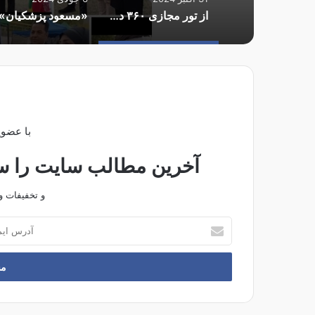
از تور مجازی ۳۶۰ درجه باغهای انار شهرضا در جشنواره بین المللی انار ارمنستان رونمایی شد
با عضوی
آخرین مطالب سایت را سری
و تخفیفات و
آ
د
ر
س
ا
ی
م