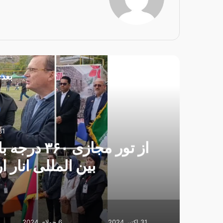
بعدی
31 اکتبر 
از تور مجا
بین المللی انار 
31 اکتبر 2024
6 جولای 2024