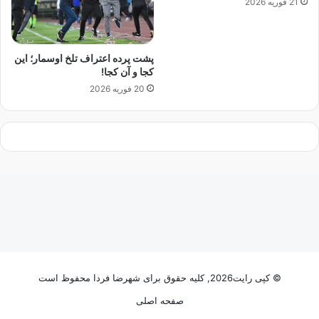
21 فوریه 2026
ت
ن
!
و
ی
ی
پشت پرده اعتراف تلخ اوسمار؛ این
م
کجا و آن کجا!
ی‌
20 فوریه 2026
د
ا
ن
د
چ
ه
ز
م
ا
ن
ی
ب
ه
© کپی رایت2026, کلیه حقوق برای شهرضا فردا محفوظ است
ا
صفحه اصلی
س