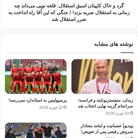
ا
پ
گرد و خاک کاپیتان اسبق استقلال: قلعه نویی می‌داند چه
ن
ی
زمانی به استقلال ضربه بزند! / جنگی که این آقا راه انداخت به
ی
ت
ضرر استقلال شد
ا
ا
ن
ن
ا
ا
نوشته های مشابه
س
س
ط
ب
و
ق
ر
ا
ه
س
پ
ت
ر
ق
س
ل
پ
ا
زیدان، منچستریونایتد و فرانسه؛
پرسپولیس به استاندارد نمی‌رسد!
و
ل
سرانجام گزینه نهایی انتخاب شد
22 فوریه 2026
ل
:
23 فوریه 2026
ی
ق
س
ل
ویدیو| عصبانیت و لبخند معنادار
ا
ع
سروش رفیعی پس از تعویض!
س
ه