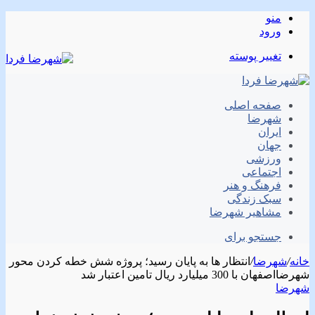
منو
ورود
تغییر پوسته
صفحه اصلی
شهرضا
ایران
جهان
ورزشی
اجتماعی
فرهنگ و هنر
سبک زندگی
مشاهیر شهرضا
جستجو برای
خانه
/
شهرضا
/
انتظار ها به پایان رسید؛ پروژه شش خطه کردن محور
شهرضااصفهان با 300 میلیارد ریال تامین اعتبار شد
شهرضا