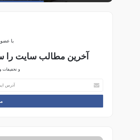
با عضوی
آخرین مطالب سایت را سری
و تخفیفات و
آ
د
ر
س
ا
ی
م
ی
ل
ر