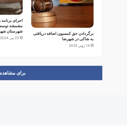
د
ر
ع
اجرای برنامه 
ر
مشمشه توسط 
ص
شهرستان شهر
برگردادن حق کمسیون اضافه دریافتی
ه
23 می 2024
به شاکی در شهرضا
ا
ف
14 ژوئن 2024
ک
ا
ر
ع
برای مشاهده د
م
و
م
ی
ب
ا
خ
ت
ه‌