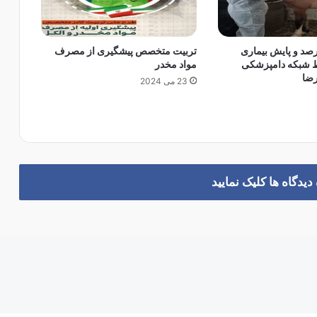
ا
ز
ل
رصد و پایش بیماری
تربیت متخصص پیشگیری از مصرف
ح
شبکه دامپزشکی
مواد مخدر
ظ
ضا
23 می 2024
ه
ص
ع
و
د
ت
ا
یدگاه ها کلیک نمایید
ر
ی
خ
ی
ف
و
ت
ب
ا