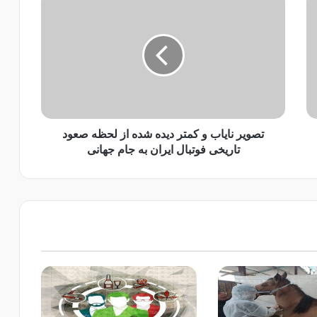
ص
و
ی
ر
ن
ا
ی
ا
ب
تصویر نایاب و کمتر دیده شده از لحظه صعود
و
تاریخی فوتبال ایران به جام جهانی
ک
م
ت
ر
د
ی
د
ه
ش
د
ه