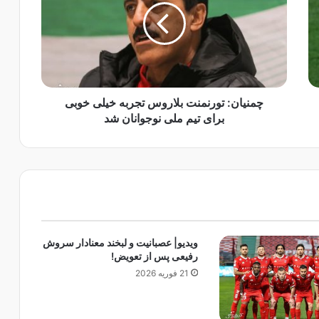
ی
ا
ن
:
ت
و
ر
چمنیان: تورنمنت بلاروس تجربه خیلی خوبی
ن
برای تیم ملی نوجوانان شد
م
ن
ت
ب
ل
ا
ر
و
ویدیو| عصبانیت و لبخند معنادار سروش
س
رفیعی پس از تعویض!
ت
21 فوریه 2026
ج
ر
ب