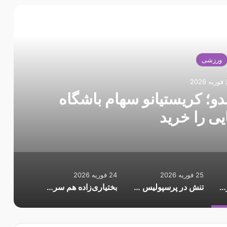
 را بخوانید
ورزشی
20
دو؛ کریستیانو سهام باشگاه
یی را خرید
25 فوریه 2026
24 فوریه 2026
غافلگیری به سبک رونالدو؛ کریستیانو سهام باشگاه اسپانیایی را خرید
تنش در پرسپولیس ادامه دارد؛ اوسمار کوتاه نمی‌آید
بختیاری‌زاده هم سرمربی موقت است؟/ وعده مدیران باشگاه به سهراب