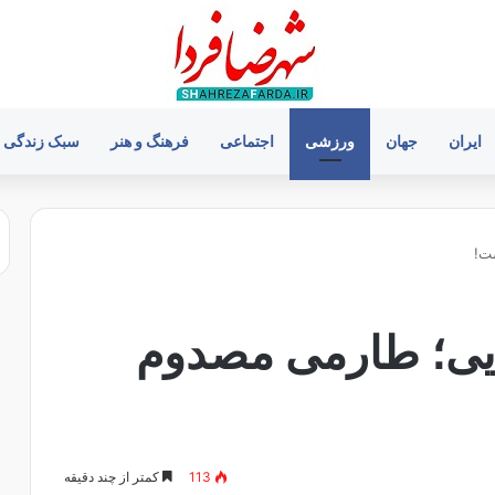
ایران
جهان
ورزشی
اجتماعی
فرهنگ و هنر
سبک زندگی
ست!
یایی؛ طارمی مصدوم
113
کمتر از چند دقیقه